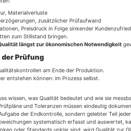
ufen:
r, Materialverluste
rverzögerungen, zusätzlicher Prüfaufwand
tionen, Preisdruck in Folge sinkender Kundenzufried
tten zum Stillstand bringen.
Qualität längst zur ökonomischen Notwendigkeit
gew
n der Prüfung
alitätskontrollen am Ende der Produktion.
er entstehen können: im Prozess selbst.
ss wissen, was Qualität bedeutet und wie sie messbar
Prüfpläne und Toleranzen müssen eindeutig dokumen
 Aufgabe der Endkontrolle, sondern gelebter Teil jede
bweichungen systematisch erfasst und auswertet, ka
en oder Standards unklar sind, wird Qualität zur G