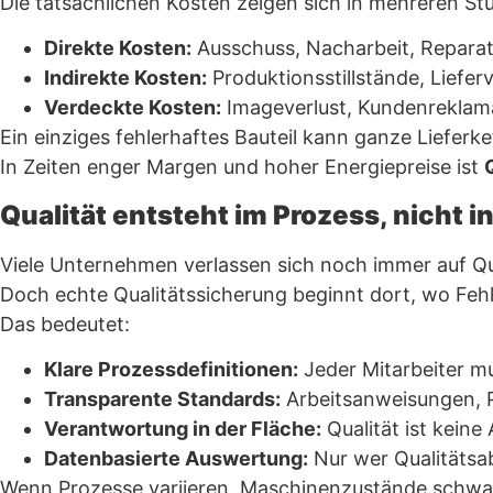
Die tatsächlichen Kosten zeigen sich in mehreren St
Direkte Kosten:
Ausschuss, Nacharbeit, Reparatu
Indirekte Kosten:
Produktionsstillstände, Liefe
Verdeckte Kosten:
Imageverlust, Kundenreklama
Ein einziges fehlerhaftes Bauteil kann ganze Lieferke
In Zeiten enger Margen und hoher Energiepreise ist
Qualität entsteht im Prozess, nicht i
Viele Unternehmen verlassen sich noch immer auf Qu
Doch echte Qualitätssicherung beginnt dort, wo Fehl
Das bedeutet:
Klare Prozessdefinitionen:
Jeder Mitarbeiter mu
Transparente Standards:
Arbeitsanweisungen, 
Verantwortung in der Fläche:
Qualität ist keine
Datenbasierte Auswertung:
Nur wer Qualitätsa
Wenn Prozesse variieren, Maschinenzustände schwank